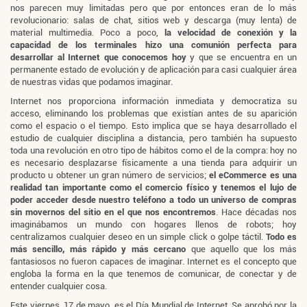
nos parecen muy limitadas pero que por entonces eran de lo más
revolucionario: salas de chat, sitios web y descarga (muy lenta) de
material multimedia. Poco a poco,
la velocidad de conexión y la
capacidad de los terminales hizo una comunión perfecta para
desarrollar al Internet que conocemos hoy
y que se encuentra en un
permanente estado de evolución y de aplicación para casi cualquier área
de nuestras vidas que podamos imaginar.
Internet nos proporciona información inmediata y democratiza su
acceso, eliminando los problemas que existían antes de su aparición
como el espacio o el tiempo. Esto implica que se haya desarrollado el
estudio de cualquier disciplina a distancia, pero también ha supuesto
toda una revolución en otro tipo de hábitos como el de la compra: hoy no
es necesario desplazarse físicamente a una tienda para adquirir un
producto u obtener un gran número de servicios;
el eCommerce es una
realidad tan importante como el comercio físico y tenemos el lujo de
poder acceder desde nuestro teléfono a todo un universo de compras
sin movernos del sitio en el que nos encontremos
. Hace décadas nos
imaginábamos un mundo con hogares llenos de robots; hoy
centralizamos cualquier deseo en un simple click o golpe táctil.
Todo es
más sencillo, más rápido y más cercano
que aquello que los más
fantasiosos no fueron capaces de imaginar. Internet es el concepto que
engloba la forma en la que tenemos de comunicar, de conectar y de
entender cualquier cosa.
Este viernes, 17 de mayo, es el Día Mundial de Internet. Se aprobó por la